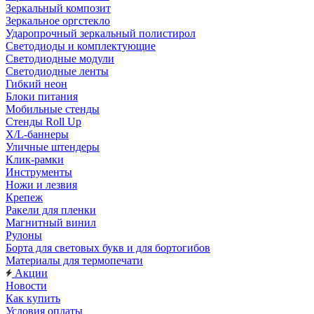
Зеркальный композит
Зеркальное оргстекло
Ударопрочный зеркальный полистирол
Светодиоды и комплектующие
Светодиодные модули
Светодиодные ленты
Гибкий неон
Блоки питания
Мобильные стенды
Стенды Roll Up
X/L-баннеры
Уличные штендеры
Клик-рамки
Инструменты
Ножи и лезвия
Крепеж
Ракели для пленки
Магнитный винил
Рулоны
Борта для световых букв и для бортогибов
Материалы для термопечати
Акции
Новости
Как купить
Условия оплаты