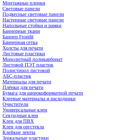
Монтажные пленки
Световые панели
Подвесные световые панели
Настенные световые панели
Напольные стойки и рамки
Баннерные ткани
Баннер Frontlit
Баннерная сетка
Холсты для печати
Листовые пластики
Монолитный поликарбонат
Листовой ПЭТ пластик
Полистирол листовой
АБС-пластик
Материалы для печати
Плёнки для печати
Бумага для широкоформатной печати
Клеевые материалы и расходники
Очистители
Универсальные клеи
Секундные клеи
Клеи для ПВХ
Клеи для оргстекла
Клейкие ленты
Зеркальные пластики