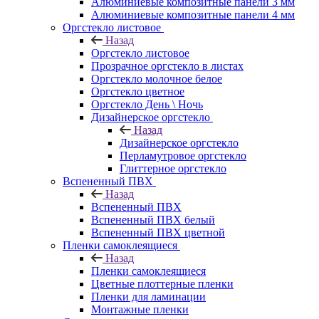
Алюминиевые композитные панели 3 мм
Алюминиевые композитные панели 4 мм
Оргстекло листовое
Назад
Оргстекло листовое
Прозрачное оргстекло в листах
Оргстекло молочное белое
Оргстекло цветное
Оргстекло День \ Ночь
Дизайнерское оргстекло
Назад
Дизайнерское оргстекло
Перламутровое оргстекло
Глиттерное оргстекло
Вспененный ПВХ
Назад
Вспененный ПВХ
Вспененный ПВХ белый
Вспененный ПВХ цветной
Пленки самоклеящиеся
Назад
Пленки самоклеящиеся
Цветные плоттерные пленки
Пленки для ламинации
Монтажные пленки