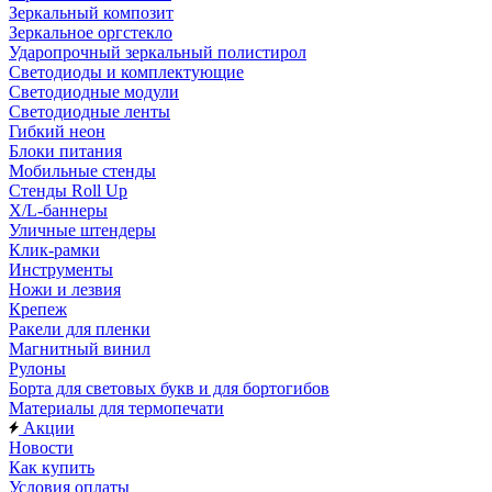
Зеркальный композит
Зеркальное оргстекло
Ударопрочный зеркальный полистирол
Светодиоды и комплектующие
Светодиодные модули
Светодиодные ленты
Гибкий неон
Блоки питания
Мобильные стенды
Стенды Roll Up
X/L-баннеры
Уличные штендеры
Клик-рамки
Инструменты
Ножи и лезвия
Крепеж
Ракели для пленки
Магнитный винил
Рулоны
Борта для световых букв и для бортогибов
Материалы для термопечати
Акции
Новости
Как купить
Условия оплаты