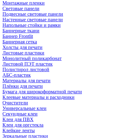
Монтажные пленки
Световые панели
Подвесные световые панели
Настенные световые панели
Напольные стойки и рамки
Баннерные ткани
Баннер Frontlit
Баннерная сетка
Холсты для печати
Листовые пластики
Монолитный поликарбонат
Листовой ПЭТ пластик
Полистирол листовой
АБС-пластик
Материалы для печати
Плёнки для печати
Бумага для широкоформатной печати
Клеевые материалы и расходники
Очистители
Универсальные клеи
Секундные клеи
Клеи для ПВХ
Клеи для оргстекла
Клейкие ленты
Зеркальные пластики