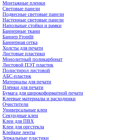
Монтажные пленки
Световые панели
Подвесные световые панели
Настенные световые панели
Напольные стойки и рамки
Баннерные ткани
Баннер Frontlit
Баннерная сетка
Холсты для печати
Листовые пластики
Монолитный поликарбонат
Листовой ПЭТ пластик
Полистирол листовой
АБС-пластик
Материалы для печати
Плёнки для печати
Бумага для широкоформатной печати
Клеевые материалы и расходники
Очистители
Универсальные клеи
Секундные клеи
Клеи для ПВХ
Клеи для оргстекла
Клейкие ленты
Зеркальные пластики