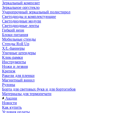
Зеркальный композит
Зеркальное оргстекло
Ударопрочный зеркальный полистирол
Светодиоды и комплектующие
Светодиодные модули
Светодиодные ленты
Гибкий неон
Блоки питания
Мобильные стенды
Стенды Roll Up
X/L-баннеры
Уличные штендеры
Клик-рамки
Инструменты
Ножи и лезвия
Крепеж
Ракели для пленки
Магнитный винил
Рулоны
Борта для световых букв и для бортогибов
Материалы для термопечати
Акции
Новости
Как купить
Условия оплаты