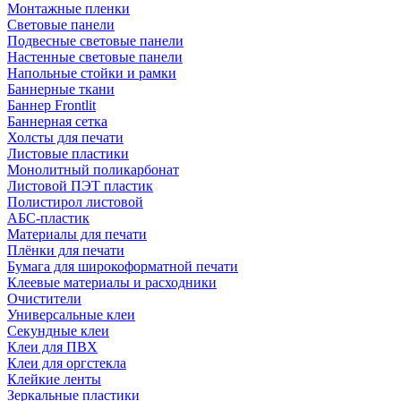
Монтажные пленки
Световые панели
Подвесные световые панели
Настенные световые панели
Напольные стойки и рамки
Баннерные ткани
Баннер Frontlit
Баннерная сетка
Холсты для печати
Листовые пластики
Монолитный поликарбонат
Листовой ПЭТ пластик
Полистирол листовой
АБС-пластик
Материалы для печати
Плёнки для печати
Бумага для широкоформатной печати
Клеевые материалы и расходники
Очистители
Универсальные клеи
Секундные клеи
Клеи для ПВХ
Клеи для оргстекла
Клейкие ленты
Зеркальные пластики