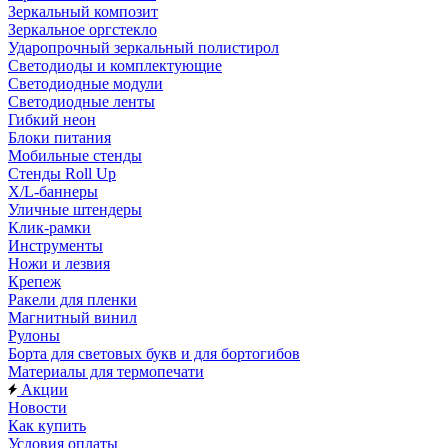
Зеркальный композит
Зеркальное оргстекло
Ударопрочный зеркальный полистирол
Светодиоды и комплектующие
Светодиодные модули
Светодиодные ленты
Гибкий неон
Блоки питания
Мобильные стенды
Стенды Roll Up
X/L-баннеры
Уличные штендеры
Клик-рамки
Инструменты
Ножи и лезвия
Крепеж
Ракели для пленки
Магнитный винил
Рулоны
Борта для световых букв и для бортогибов
Материалы для термопечати
Акции
Новости
Как купить
Условия оплаты