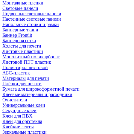
Монтажные пленки
Световые панели
Подвесные световые панели
Настенные световые панели
Напольные стойки и рамки
Баннерные ткани
Баннер Frontlit
Баннерная сетка
Холсты для печати
Листовые пластики
Монолитный поликарбонат
Листовой ПЭТ пластик
Полистирол листовой
АБС-пластик
Материалы для печати
Плёнки для печати
Бумага для широкоформатной печати
Клеевые материалы и расходники
Очистители
Универсальные клеи
Секундные клеи
Клеи для ПВХ
Клеи для оргстекла
Клейкие ленты
Зеркальные пластики