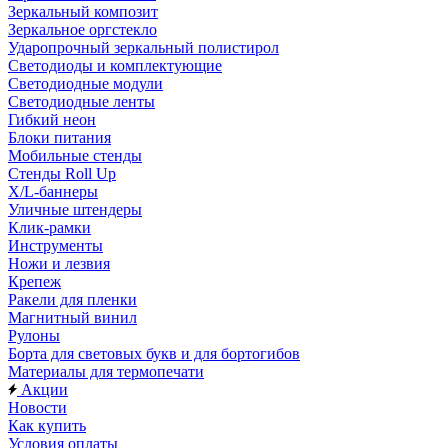
Зеркальный композит
Зеркальное оргстекло
Ударопрочный зеркальный полистирол
Светодиоды и комплектующие
Светодиодные модули
Светодиодные ленты
Гибкий неон
Блоки питания
Мобильные стенды
Стенды Roll Up
X/L-баннеры
Уличные штендеры
Клик-рамки
Инструменты
Ножи и лезвия
Крепеж
Ракели для пленки
Магнитный винил
Рулоны
Борта для световых букв и для бортогибов
Материалы для термопечати
Акции
Новости
Как купить
Условия оплаты