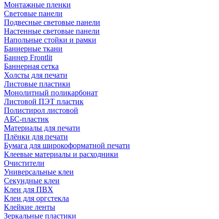
Монтажные пленки
Световые панели
Подвесные световые панели
Настенные световые панели
Напольные стойки и рамки
Баннерные ткани
Баннер Frontlit
Баннерная сетка
Холсты для печати
Листовые пластики
Монолитный поликарбонат
Листовой ПЭТ пластик
Полистирол листовой
АБС-пластик
Материалы для печати
Плёнки для печати
Бумага для широкоформатной печати
Клеевые материалы и расходники
Очистители
Универсальные клеи
Секундные клеи
Клеи для ПВХ
Клеи для оргстекла
Клейкие ленты
Зеркальные пластики