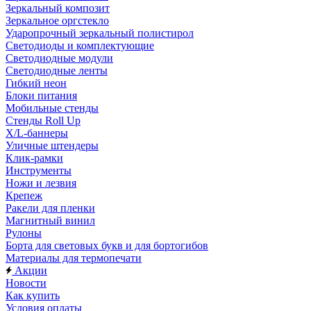
Зеркальный композит
Зеркальное оргстекло
Ударопрочный зеркальный полистирол
Светодиоды и комплектующие
Светодиодные модули
Светодиодные ленты
Гибкий неон
Блоки питания
Мобильные стенды
Стенды Roll Up
X/L-баннеры
Уличные штендеры
Клик-рамки
Инструменты
Ножи и лезвия
Крепеж
Ракели для пленки
Магнитный винил
Рулоны
Борта для световых букв и для бортогибов
Материалы для термопечати
Акции
Новости
Как купить
Условия оплаты