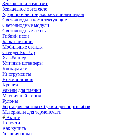
Зеркальный композит
Зеркальное оргстекло
Ударопрочный зеркальный полистирол
Светодиоды и комплектующие
Светодиодные модули
Светодиодные ленты
Гибкий неон
Блоки питания
Мобильные стенды
Стенды Roll Up
X/L-баннеры
Уличные штендеры
Клик-рамки
Инструменты
Ножи и лезвия
Крепеж
Ракели для пленки
Магнитный винил
Рулоны
Борта для световых букв и для бортогибов
Материалы для термопечати
Акции
Новости
Как купить
Условия оплаты