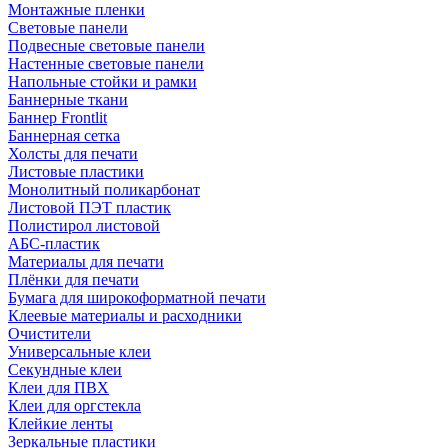
Монтажные пленки
Световые панели
Подвесные световые панели
Настенные световые панели
Напольные стойки и рамки
Баннерные ткани
Баннер Frontlit
Баннерная сетка
Холсты для печати
Листовые пластики
Монолитный поликарбонат
Листовой ПЭТ пластик
Полистирол листовой
АБС-пластик
Материалы для печати
Плёнки для печати
Бумага для широкоформатной печати
Клеевые материалы и расходники
Очистители
Универсальные клеи
Секундные клеи
Клеи для ПВХ
Клеи для оргстекла
Клейкие ленты
Зеркальные пластики