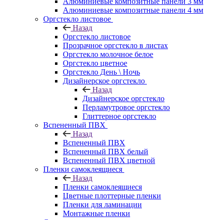
Алюминиевые композитные панели 3 мм
Алюминиевые композитные панели 4 мм
Оргстекло листовое
Назад
Оргстекло листовое
Прозрачное оргстекло в листах
Оргстекло молочное белое
Оргстекло цветное
Оргстекло День \ Ночь
Дизайнерское оргстекло
Назад
Дизайнерское оргстекло
Перламутровое оргстекло
Глиттерное оргстекло
Вспененный ПВХ
Назад
Вспененный ПВХ
Вспененный ПВХ белый
Вспененный ПВХ цветной
Пленки самоклеящиеся
Назад
Пленки самоклеящиеся
Цветные плоттерные пленки
Пленки для ламинации
Монтажные пленки