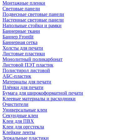
Монтажные пленки
Световые панели
Подвесные световые панели
Настенные световые панели
Напольные стойки и рамки
Баннерные ткани
Баннер Frontlit
Баннерная сетка
Холсты для печати
Листовые пластики
Монолитный поликарбонат
Листовой ПЭТ пластик
Полистирол листовой
АБС-пластик
Материалы для печати
Плёнки для печати
Бумага для широкоформатной печати
Клеевые материалы и расходники
Очистители
Универсальные клеи
Секундные клеи
Клеи для ПВХ
Клеи для оргстекла
Клейкие ленты
Зеркальные пластики