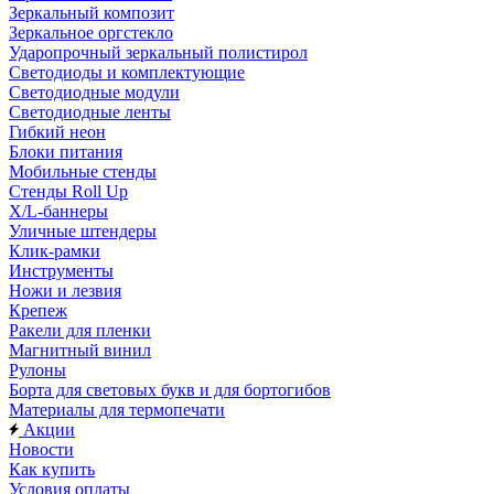
Зеркальный композит
Зеркальное оргстекло
Ударопрочный зеркальный полистирол
Светодиоды и комплектующие
Светодиодные модули
Светодиодные ленты
Гибкий неон
Блоки питания
Мобильные стенды
Стенды Roll Up
X/L-баннеры
Уличные штендеры
Клик-рамки
Инструменты
Ножи и лезвия
Крепеж
Ракели для пленки
Магнитный винил
Рулоны
Борта для световых букв и для бортогибов
Материалы для термопечати
Акции
Новости
Как купить
Условия оплаты