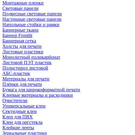
Монтажные пленки
Световые панели
Подвесные световые панели
Настенные световые панели
Напольные стойки и рамки
Баннерные ткани
Баннер Frontlit
Баннерная сетка
Холсты для печати
Листовые пластики
Монолитный поликарбонат
Листовой ПЭТ пластик
Полистирол листовой
АБС-пластик
Материалы для печати
Плёнки для печати
Бумага для широкоформатной печати
Клеевые материалы и расходники
Очистители
Универсальные клеи
Секундные клеи
Клеи для ПВХ
Клеи для оргстекла
Клейкие ленты
Зеркальные пластики