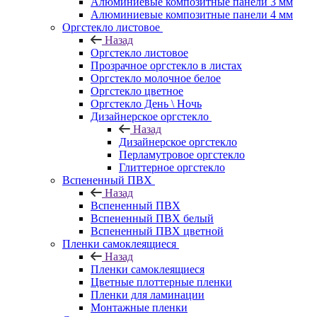
Алюминиевые композитные панели 3 мм
Алюминиевые композитные панели 4 мм
Оргстекло листовое
Назад
Оргстекло листовое
Прозрачное оргстекло в листах
Оргстекло молочное белое
Оргстекло цветное
Оргстекло День \ Ночь
Дизайнерское оргстекло
Назад
Дизайнерское оргстекло
Перламутровое оргстекло
Глиттерное оргстекло
Вспененный ПВХ
Назад
Вспененный ПВХ
Вспененный ПВХ белый
Вспененный ПВХ цветной
Пленки самоклеящиеся
Назад
Пленки самоклеящиеся
Цветные плоттерные пленки
Пленки для ламинации
Монтажные пленки