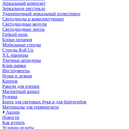
Зеркальный композит
Зеркальное оргстекло
Ударопрочный зеркальный полистирол
Светодиоды и комплектующие
Светодиодные модули
Светодиодные ленты
Гибкий неон
Блоки питания
Мобильные стенды
Стенды Roll Up
X/L-баннеры
Уличные штендеры
Клик-рамки
Инструменты
Ножи и лезвия
Крепеж
Ракели для пленки
Магнитный винил
Рулоны
Борта для световых букв и для бортогибов
Материалы для термопечати
Акции
Новости
Как купить
Условия оплаты