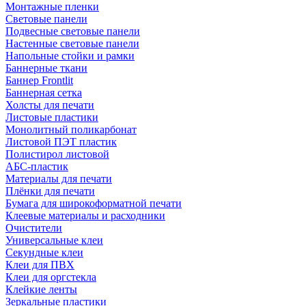
Монтажные пленки
Световые панели
Подвесные световые панели
Настенные световые панели
Напольные стойки и рамки
Баннерные ткани
Баннер Frontlit
Баннерная сетка
Холсты для печати
Листовые пластики
Монолитный поликарбонат
Листовой ПЭТ пластик
Полистирол листовой
АБС-пластик
Материалы для печати
Плёнки для печати
Бумага для широкоформатной печати
Клеевые материалы и расходники
Очистители
Универсальные клеи
Секундные клеи
Клеи для ПВХ
Клеи для оргстекла
Клейкие ленты
Зеркальные пластики